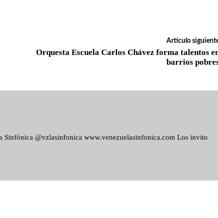
Artículo siguient
Orquesta Escuela Carlos Chávez forma talentos e
barrios pobre
ela Sinfónica @vzlasinfonica www.venezuelasinfonica.com Los invito