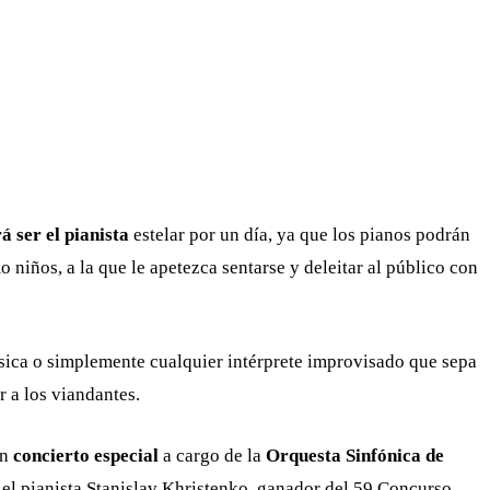
á ser el pianista
estelar por un día, ya que los pianos podrán
 niños, a la que le apetezca sentarse y deleitar al público con
úsica o simplemente cualquier intérprete improvisado que sepa
r a los viandantes.
un
concierto especial
a cargo de la
Orquesta Sinfónica de
 el pianista Stanislav Khristenko, ganador del 59 Concurso