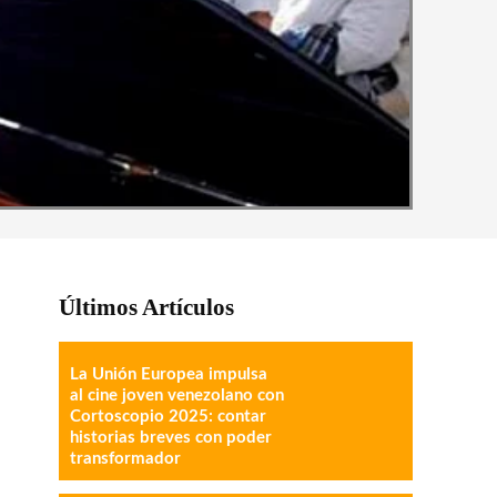
Últimos Artículos
La Unión Europea impulsa
al cine joven venezolano con
Cortoscopio 2025: contar
historias breves con poder
transformador