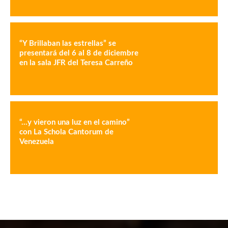
“Y Brillaban las estrellas” se
presentará del 6 al 8 de diciembre
en la sala JFR del Teresa Carreño
“…y vieron una luz en el camino”
con La Schola Cantorum de
Venezuela