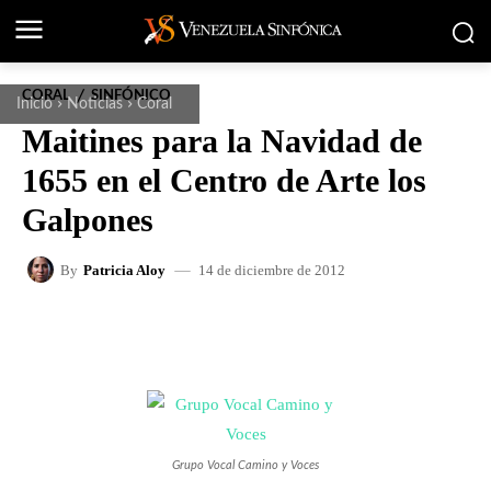
CORAL
SINFÓNICO
Inicio
Noticias
Coral
Maitines para la Navidad de
1655 en el Centro de Arte los
Galpones
14 de diciembre de 2012
By
Patricia Aloy
FACEBOOK
X
WHATSAPP
Grupo Vocal Camino y Voces