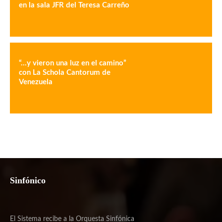
en la sala JFR del Teresa Carreño
“…y vieron una luz en el camino”
con La Schola Cantorum de
Venezuela
Sinfónico
El Sistema recibe a la Orquesta Sinfónica