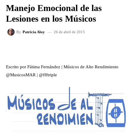
Manejo Emocional de las
Lesiones en los Músicos
26 de abril de 2015
By
Patricia Aloy
FACEBOOK
X
WHATSAPP
Escrito por Fátima Fernández | Músicos de Alto Rendimiento
@MusicosMAR | @ffftriple