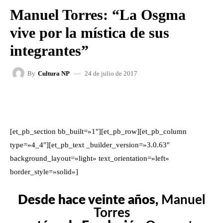
Manuel Torres: “La Osgma
vive por la mística de sus
integrantes”
24 de julio de 2017
By
Cultura NP
FACEBOOK
X
WHATSAPP
[et_pb_section bb_built=»1″][et_pb_row][et_pb_column
type=»4_4″][et_pb_text _builder_version=»3.0.63″
background_layout=»light» text_orientation=»left»
border_style=»solid»]
Desde hace veinte años,
Manuel
Torres