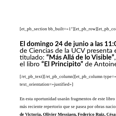
FACEBOOK
X
CUOTA
[et_pb_section bb_built=»1″][et_pb_row][et_pb_co
El domingo 24 de junio a las 11:
de
Ciencias de la UCV​ presenta 
titulado:
“Más Allá de lo Visible”
el
libro
“El Principito”
de Antoine
[/et_pb_text][/et_pb_column][et_pb_column type=»
text_orientation=»justified»]
En esta oportunidad usarán fragmentos de este libro
más reciente repertorio que se pasea por obras
nacio
de
Victoria, Olivier Messiaen, Federico Ruiz, Cés