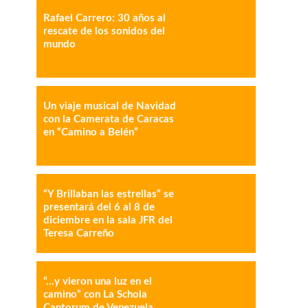
Rafael Carrero: 30 años al
IMPRESIÓN
COPY URL
rescate de los sonidos del
mundo
Un viaje musical de Navidad
con la Camerata de Caracas
en “Camino a Belén”
“Y Brillaban las estrellas” se
presentará del 6 al 8 de
diciembre en la sala JFR del
Teresa Carreño
“…y vieron una luz en el
camino” con La Schola
Cantorum de Venezuela