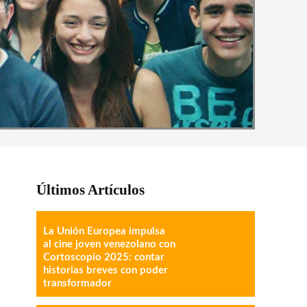
Últimos Artículos
La Unión Europea impulsa
al cine joven venezolano con
Cortoscopio 2025: contar
historias breves con poder
transformador