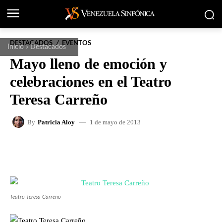
DESTACADOS
EVENTOS
Inicio
Destacados
Mayo lleno de emoción y
celebraciones en el Teatro
Teresa Carreño
1 de mayo de 2013
By
Patricia Aloy
FACEBOOK
X
WHATSAPP
Teatro Teresa Carreño