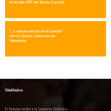
en la sala JFR del Teresa Carreño
“…y vieron una luz en el camino”
con La Schola Cantorum de
Venezuela
Sinfónico
El Sistema recibe a la Orquesta Sinfónica