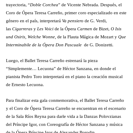
trayectoria, “
Doble Corchea
” de Vicente Nebrada. Después, el
Coro de Ópera Teresa Carreño, primer coro especializado en este
género en el país, interpretará
Va pensiero
de G. Verdi,
las
Cigarreras
y
Les Voici
de la Ópera
Carmen
de Bizet,
O Isis
und Osiris, Welche Wonne,
de la Flauta Mágica de Mozart y
Que
Interminabile de la Ópera Don Pascuale
de G. Donizetti.
Luego, el Ballet Teresa Carreño estrenará la pieza
“Simplemente… Lecuona” de Héctor Sanzana, en donde el
pianista Pedro Toro interpretará en el piano la creación musical
de Ernesto Lecuona.
Para finalizar esta gala conmemorativa, el Ballet Teresa Carreño
y el Coro de Ópera Teresa Carreño se encuentran en el escenario
de la Sala Ríos Reyna para darle vida a la Danzas Polovzianas
del Príncipe Igor, con Coreografía de Héctor Sanzana y música
de la Ópera Príncipe Igor de Alexander Borodin.