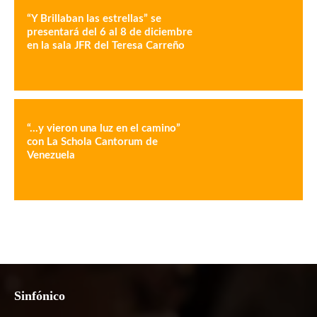
“Y Brillaban las estrellas” se
presentará del 6 al 8 de diciembre
en la sala JFR del Teresa Carreño
“…y vieron una luz en el camino”
con La Schola Cantorum de
Venezuela
Sinfónico