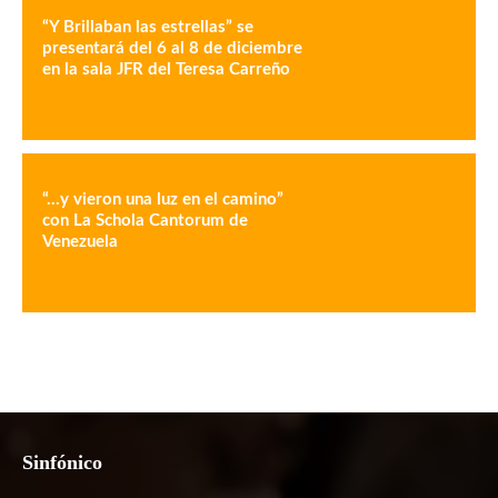
“Y Brillaban las estrellas” se
presentará del 6 al 8 de diciembre
en la sala JFR del Teresa Carreño
“…y vieron una luz en el camino”
con La Schola Cantorum de
Venezuela
Sinfónico