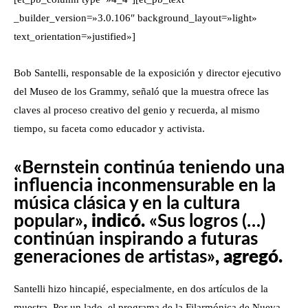
_builder_version=»3.0.106″ background_layout=»light»
text_orientation=»justified»]
Bob Santelli, responsable de la exposición y director ejecutivo
del Museo de los Grammy, señaló que la muestra ofrece las
claves al proceso creativo del genio y recuerda, al mismo
tiempo, su faceta como educador y activista.
«Bernstein continúa teniendo una
influencia inconmensurable en la
música clásica y en la cultura
popular»
, indicó.
«Sus logros (…)
continúan inspirando a futuras
generaciones de artistas»
, agregó.
Santelli hizo hincapié, especialmente, en dos artículos de la
muestra. Por un lado, el programa de la Filarmónica de Nueva