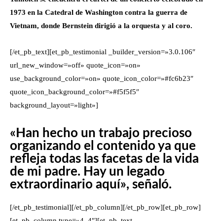
1973 en la Catedral de Washington contra la guerra de
Vietnam, donde Bernstein dirigió a la orquesta y al coro.
[/et_pb_text][et_pb_testimonial _builder_version=»3.0.106″
url_new_window=»off» quote_icon=»on»
use_background_color=»on» quote_icon_color=»#fc6b23″
quote_icon_background_color=»#f5f5f5″
background_layout=»light»]
«Han hecho un trabajo precioso
organizando el contenido ya que
refleja todas las facetas de la vida
de mi padre. Hay un legado
extraordinario aquí», señaló.
[/et_pb_testimonial][/et_pb_column][/et_pb_row][et_pb_row]
[et_pb_column type=»4_4″][et_pb_text