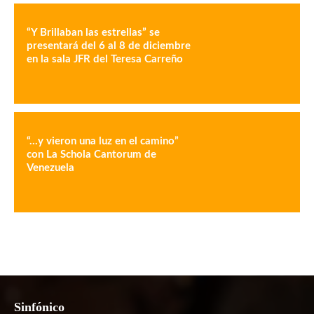
“Y Brillaban las estrellas” se
presentará del 6 al 8 de diciembre
en la sala JFR del Teresa Carreño
“…y vieron una luz en el camino”
con La Schola Cantorum de
Venezuela
Sinfónico