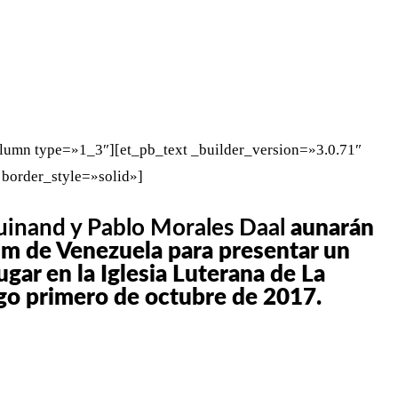
WHATSAPP
TELEGRAM
EMAIL
lumn type=»1_3″][et_pb_text _builder_version=»3.0.71″
 border_style=»solid»]
inand y Pablo Morales Daal
aunarán
um de Venezuela para presentar un
gar en la Iglesia Luterana de La
ngo primero de octubre de 2017.