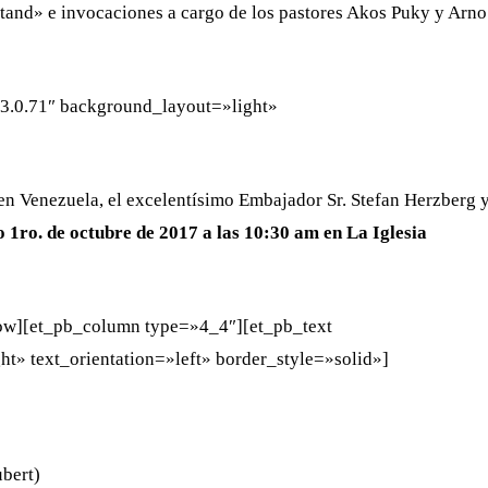
Stand» e invocaciones a cargo de los pastores Akos Puky y Arno
»3.0.71″ background_layout=»light»
en Venezuela, el excelentísimo Embajador Sr. Stefan Herzberg 
o 1ro. de octubre de 2017 a las 10:30 am en La Iglesia
row][et_pb_column type=»4_4″][et_pb_text
t» text_orientation=»left» border_style=»solid»]
bert)