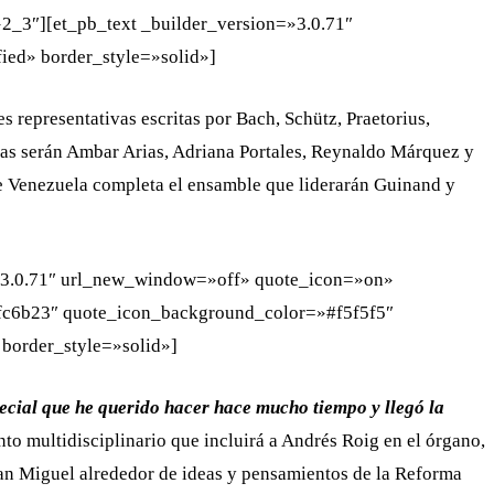
2_3″][et_pb_text _builder_version=»3.0.71″
fied» border_style=»solid»]
 representativas escritas por Bach, Schütz, Praetorius,
tas serán Ambar Arias, Adriana Portales, Reynaldo Márquez y
e Venezuela completa el ensamble que liderarán Guinand y
n=»3.0.71″ url_new_window=»off» quote_icon=»on»
fc6b23″ quote_icon_background_color=»#f5f5f5″
 border_style=»solid»]
ecial que he querido hacer hace mucho tiempo y llegó la
to multidisciplinario que incluirá a Andrés Roig en el órgano,
an Miguel alrededor de ideas y pensamientos de la Reforma