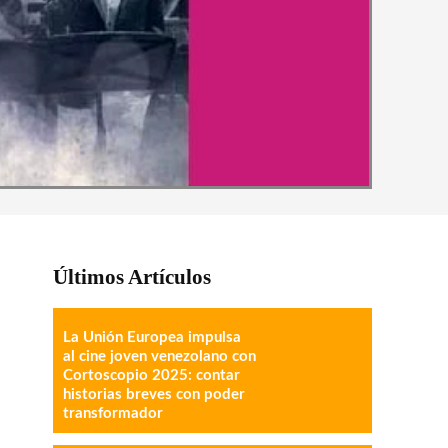
Últimos Artículos
La Unión Europea impulsa
al cine joven venezolano con
Cortoscopio 2025: contar
historias breves con poder
transformador