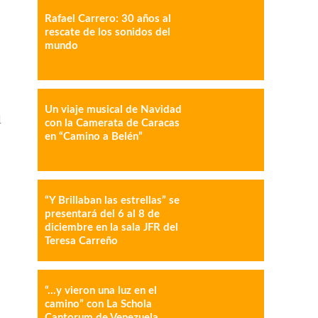
Rafael Carrero: 30 años al
rescate de los sonidos del
mundo
IMPRESIÓN
COPY URL
Un viaje musical de Navidad
l
con la Camerata de Caracas
en “Camino a Belén”
“Y Brillaban las estrellas” se
presentará del 6 al 8 de
diciembre en la sala JFR del
Teresa Carreño
“…y vieron una luz en el
camino” con La Schola
Cantorum de Venezuela