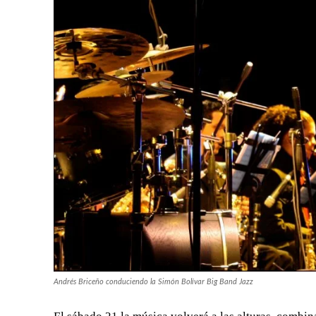
Andrés Briceño conduciendo la Simón Bolívar Big Band Jazz