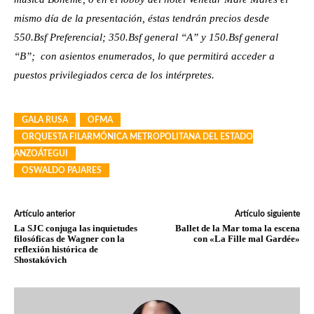
mismo día de la presentación, éstas tendrán precios desde
550.Bsf Preferencial; 350.Bsf general “A” y 150.Bsf general
“B”; con asientos enumerados, lo que permitirá acceder a
puestos privilegiados cerca de los intérpretes.
GALA RUSA
OFMA
ORQUESTA FILARMÓNICA METROPOLITANA DEL ESTADO
ANZOÁTEGUI
OSWALDO PAJARES
Artículo anterior
Artículo siguiente
La SJC conjuga las inquietudes
Ballet de la Mar toma la escena
filosóficas de Wagner con la
con «La Fille mal Gardée»
reflexión histórica de
Shostakóvich