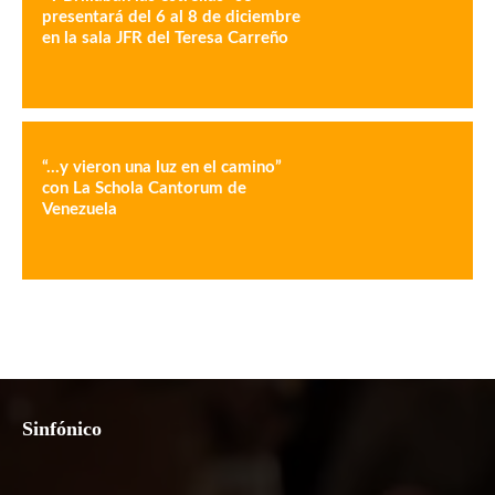
presentará del 6 al 8 de diciembre
en la sala JFR del Teresa Carreño
“…y vieron una luz en el camino”
con La Schola Cantorum de
Venezuela
Sinfónico