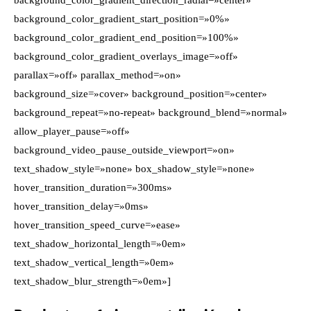
background_color_gradient_direction_radial=»center»
background_color_gradient_start_position=»0%»
background_color_gradient_end_position=»100%»
background_color_gradient_overlays_image=»off»
parallax=»off» parallax_method=»on»
background_size=»cover» background_position=»center»
background_repeat=»no-repeat» background_blend=»normal»
allow_player_pause=»off»
background_video_pause_outside_viewport=»on»
text_shadow_style=»none» box_shadow_style=»none»
hover_transition_duration=»300ms»
hover_transition_delay=»0ms»
hover_transition_speed_curve=»ease»
text_shadow_horizontal_length=»0em»
text_shadow_vertical_length=»0em»
text_shadow_blur_strength=»0em»]