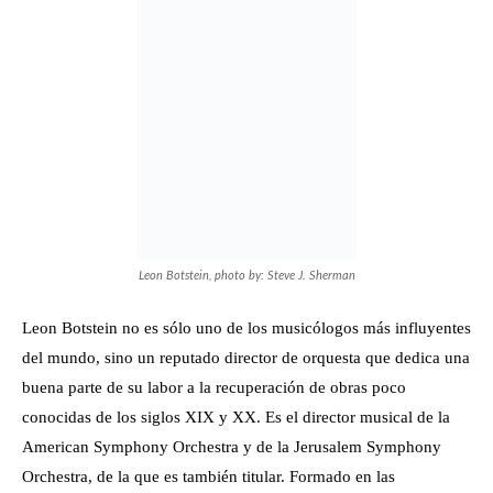
Leon Botstein, photo by: Steve J. Sherman
Leon Botstein no es sólo uno de los musicólogos más influyentes
del mundo, sino un reputado director de orquesta que dedica una
buena parte de su labor a la recuperación de obras poco
conocidas de los siglos XIX y XX. Es el director musical de la
American Symphony Orchestra y de la Jerusalem Symphony
Orchestra, de la que es también titular. Formado en las
Universidades de Chicago y Harvard, estudió violín y dirección
de orquesta. En 1975 fue nombrado presidente del Bard Collage
de Nueva York, habiendo creado en 1990 el Bard Music Festival.
Es, desde 1992, el editor de The Musical Quartely, tal vez la
revista especializada en música más importante de la actualidad.
En febrero fué galardonado con la medalla de oro de la Bruckner
Society of America. Botstein, de quien Los Angeles Times se
refería como de “un candidato natural a ser nombrado por
Obama Secretario de Cultura”, se suma a una lista de ganadores