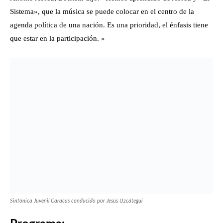
Wolfgang Amadeus Mozart (1756-1791)
Concierto para Piano y Orquesta No. 19 en Fa Mayor, K. 459
(1784)
Allegro
Allegretto
Allegro assai
Natalie Valentín, Piano
Dmitri Shostakóvich (1960-1975)
Sinfonía No. 7 «Leningrado» en Do Mayor, Op. 60 (1941)
Allegretto
Moderato (poco allegretto)
Adagio