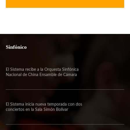
tendrá gira en España
Eventos
Compañía Nacional de Teatro presentará
impresionante espectáculo de fuego en la
arena del Nuevo Circo
Cuatro músicos europeos llegan a Caracas
para la nueva edición del Festival Europeo de
Jóvenes Solistas
Las 100 Protagonistas 2024: Un concierto
sinfónico por la igualdad