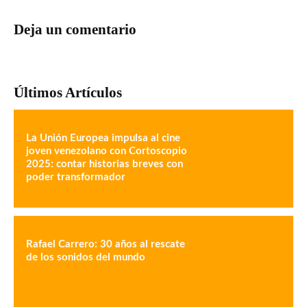
Un viaje musical de Navidad con la
Camerata de Caracas en “Camino a
Belén”
“Y Brillaban las estrellas” se
presentará del 6 al 8 de diciembre
en la sala JFR del Teresa Carreño
“…y vieron una luz en el camino”
con La Schola Cantorum de
Venezuela