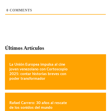
0
COMMENTS
Últimos Artículos
La Unión Europea impulsa al cine
joven venezolano con Cortoscopio
2025: contar historias breves con
poder transformador
Rafael Carrero: 30 años al rescate
de los sonidos del mundo