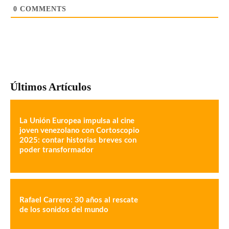
0
COMMENTS
Últimos Artículos
La Unión Europea impulsa al cine
joven venezolano con Cortoscopio
2025: contar historias breves con
poder transformador
Rafael Carrero: 30 años al rescate
de los sonidos del mundo