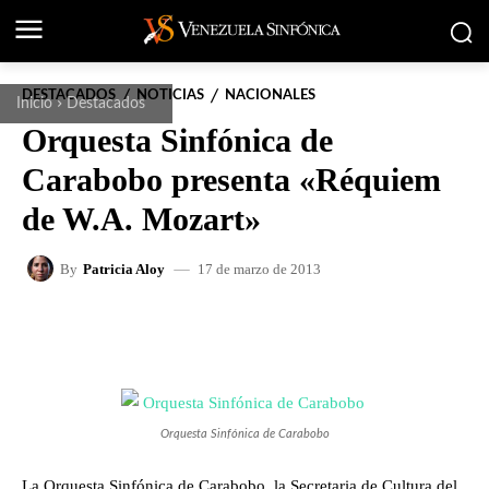
DESTACADOS
NOTICIAS
NACIONALES
Inicio
Destacados
Orquesta Sinfónica de
Carabobo presenta «Réquiem
de W.A. Mozart»
17 de marzo de 2013
By
Patricia Aloy
FACEBOOK
X
WHATSAPP
Orquesta Sinfónica de Carabobo
La Orquesta Sinfónica de Carabobo, la Secretaria de Cultura del