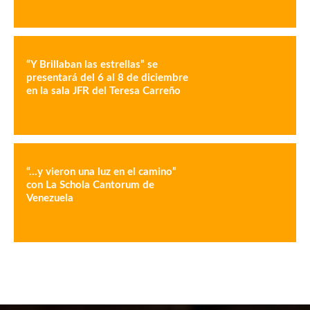
“Y Brillaban las estrellas” se
presentará del 6 al 8 de diciembre
en la sala JFR del Teresa Carreño
“…y vieron una luz en el camino”
con La Schola Cantorum de
Venezuela