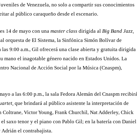
Juveniles de Venezuela, no solo a compartir sus conocimientos
eitar al público caraqueño desde el escenario.
oles 14 de mayo con una
master class
dirigida al
Big Band Jazz,
al orquesta de El Sistema, la Sinfónica Simón Bolívar de
s 9:00 a.m., Gil ofrecerá una clase abierta y gratuita dirigida
su mano el inagotable género nacido en Estados Unidos. La
 Centro Nacional de Acción Social por la Música (Cnaspm),
mayo a las 6:00 p.m., la sala Fedora Alemán del Cnaspm recibir
uartet,
que brindará al público asistente la interpretación de
n Coltrane, Victor Young, Frank Churchil, Nat Adderley, Chick
 el saxo tenor y el piano con Pablo Gil; en la batería con Daniel
 Adrián el contrabajista.