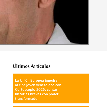
Últimos Artículos
La Unión Europea impulsa
al cine joven venezolano con
Cortoscopio 2025: contar
historias breves con poder
transformador