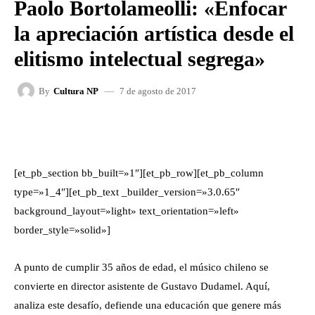
Paolo Bortolameolli: «Enfocar
la apreciación artística desde el
elitismo intelectual segrega»
7 de agosto de 2017
By
Cultura NP
FACEBOOK
X
WHATSAPP
[et_pb_section bb_built=»1″][et_pb_row][et_pb_column
type=»1_4″][et_pb_text _builder_version=»3.0.65″
background_layout=»light» text_orientation=»left»
border_style=»solid»]
A punto de cumplir 35 años de edad, el músico chileno se
convierte en director asistente de Gustavo Dudamel. Aquí,
analiza este desafío, defiende una educación que genere más