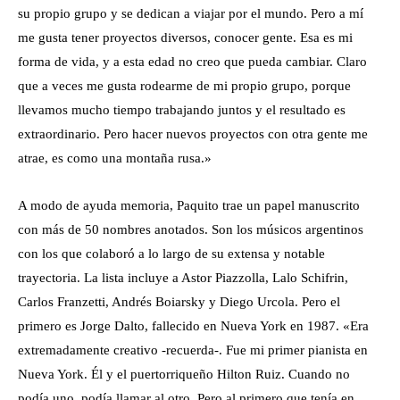
su propio grupo y se dedican a viajar por el mundo. Pero a mí
me gusta tener proyectos diversos, conocer gente. Esa es mi
forma de vida, y a esta edad no creo que pueda cambiar. Claro
que a veces me gusta rodearme de mi propio grupo, porque
llevamos mucho tiempo trabajando juntos y el resultado es
extraordinario. Pero hacer nuevos proyectos con otra gente me
atrae, es como una montaña rusa.»
A modo de ayuda memoria, Paquito trae un papel manuscrito
con más de 50 nombres anotados. Son los músicos argentinos
con los que colaboró a lo largo de su extensa y notable
trayectoria. La lista incluye a Astor Piazzolla, Lalo Schifrin,
Carlos Franzetti, Andrés Boiarsky y Diego Urcola. Pero el
primero es Jorge Dalto, fallecido en Nueva York en 1987. «Era
extremadamente creativo -recuerda-. Fue mi primer pianista en
Nueva York. Él y el puertorriqueño Hilton Ruiz. Cuando no
podía uno, podía llamar al otro. Pero al primero que tenía en