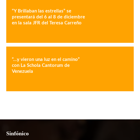
“Y Brillaban las estrellas” se
presentará del 6 al 8 de diciembre
en la sala JFR del Teresa Carreño
“…y vieron una luz en el camino”
con La Schola Cantorum de
Venezuela
Sinfónico