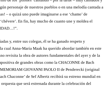
ento de los ‘pilones’ cantando – por la tarde – muy cansados y
lgún personaje de nuestros pueblos o en una melodía cantada a
llas! – o quizá uno puede imaginarse a ese ‘chamo’ de
 ‘chévere’. En fin, hay mucho de cuanto une y moldea el
ANIDAD…!”.
iadas y, entre sus colegas, él se ha ganado respeto y
 la cual Anna-Maria Maak ha querido abordar también en este
o revisita la obra de autores fundamentales del ayer y de la
 compositiva de grandes obras como la CHACONNE de Bach
 IN MEMORIAM GIOVANNI PAOLO II de Penderecki (original
‘Bach Chaconne’ de Sef Albertz recibirá su estreno mundial en
y orquesta que será estrenada durante la celebración del