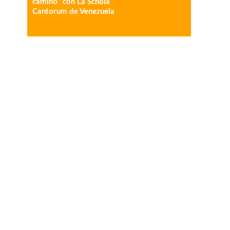
camino” con La Schola
Cantorum de Venezuela
l