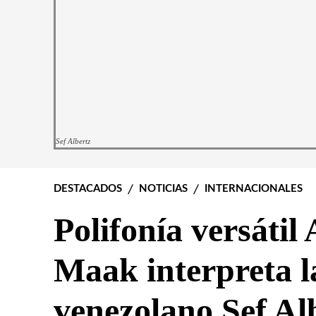
Sef Albertz
DESTACADOS
NOTICIAS
INTERNACIONALES
Polifonía versáti
Maak interpreta l
venezolano Sef Al