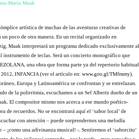
mplice artística de muchas de las aventuras creativas de
á un poco de otra manera. En un recital organizado en
zig, Maak interpretará un programa dedicado exclusivamente a
l instrumento de teclas. Será un concierto monográfico que
EZOLANA, una obra que forma parte ya del repertorio habitual
del 2012, INFANCIA (ver el artículo en: www.goo.gl/TMfmmy).
poráneo, Europa y Latinoamérica se confrontan y se entrelazan.
cado de la polirritmia, escuchamos a un Sef Albertz dueño de un
aak. El compositor mismo nos acerca a ese mundo poético-
a de recuerdos. No se encontrará aquí el ‘sabor local’ de
 escuchar con atención – puede sorprendernos una melodía
e – ¡como una adivinanza musical! -. Sentiremos el ‘saborcito’