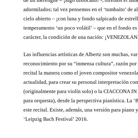
de un merengue – ¡algo dislocado! -, oiremos el lam
adormilados; tal vez pensemos en el ‘tumbaito’ de a
cielo abierto – ¡con luna y fondo salpicado de estre
temperamento ‘un poco volátil’ – que en el fondo es
carácter, la condición de una nación: ¡VENEZOL
Las influencias artísticas de Albertz son muchas, var
reconocimiento por su “inmensa cultura”, razón por
recital la manera como el joven compositor venezolan
actualidad, para crear su personal interpretación
(originalmente para violín solo) o la CIACCONA
para orquesta), desde la perspectiva pianística. La 
este recital. Existe, además, una versión para piano 
‘Leipzig Bach Festival’ 2016.