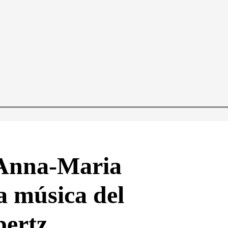
l Anna-Maria
a música del
bertz