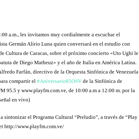
WHATSAPP
TELEGRAM
EMAIL
0:00 a.m., les invitamos muy cordialmente a escuchar el
ista Germán Alirio Luna quien conversará en el estudio con
o de Cultura de Caracas, sobre el próximo concierto «Uto Ughi le
atuta de Diego Matheuz» y el año de Italia en América Latina.
 Alfredo Farfán, directivo de la Orquesta Sinfónica de Venezuela
para compartir el
#‎
Aniversario85OSV‬
de la Sinfónica de
 FM 95.5 y www.playfm.com.ve, de 10:00 a.m a 12:00 m. por la
ñal en vivo)
sintonizar el Programa Cultural “Preludio”, a través de “Play
net http://www.playfm.com.ve/