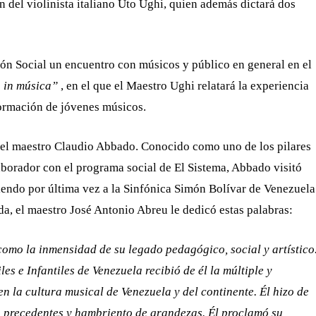
n del violinista italiano Uto Ughi, quien además dictará dos
ción Social un encuentro con músicos y público en general en el
 in música”
, en el que el Maestro Ughi relatará la experiencia
formación de jóvenes músicos.
 del maestro Claudio Abbado. Conocido como uno de los pilares
borador con el programa social de El Sistema, Abbado visitó
iendo por última vez a la Sinfónica Simón Bolívar de Venezuela
da, el maestro José Antonio Abreu le dedicó estas palabras:
omo la inmensidad de su legado pedagógico, social y artístico
s e Infantiles de Venezuela recibió de él la múltiple y
n la cultura musical de Venezuela y del continente. Él hizo de
n precedentes y hambriento de grandezas. Él proclamó su