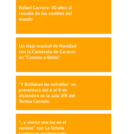
Rafael Carrero: 30 años al
IMPRESIÓN
COPY URL
rescate de los sonidos del
mundo
Un viaje musical de Navidad
con la Camerata de Caracas
en “Camino a Belén”
“Y Brillaban las estrellas” se
presentará del 6 al 8 de
diciembre en la sala JFR del
Teresa Carreño
“…y vieron una luz en el
camino” con La Schola
Cantorum de Venezuela