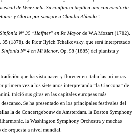
d musical de Venezuela. Su confianza implica una convocatoria
ca. Honor y Gloria por siempre a Claudio Abbado”.
Sinfonía N° 35 “Haffner
”
en Re Mayor
de W.A Mozart (1782),
. 35 (1878), de Piotr Ilyich Tchaikovsky, que será interpretado
a
Sinfonía N° 4 en Mi Menor
, Op. 98 (1885) del pianista y
tradición que ha visto nacer y florecer en Italia las primeras
or primera vez a los siete años interpretando “la Ciaccona” de
ini. Inició sus giras en las capitales europeas más
 descanso. Se ha presentado en los principales festivales del
e ellas la de Concertgebouw de Amsterdam, la Boston Symphony
 Philharmonic, la Washington Symphony Orchestra y muchas
s de orquesta a nivel mundial.