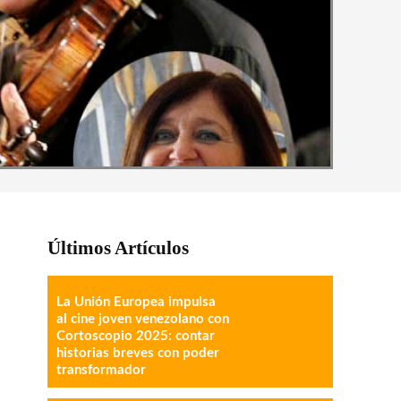
Últimos Artículos
La Unión Europea impulsa
al cine joven venezolano con
Cortoscopio 2025: contar
historias breves con poder
transformador