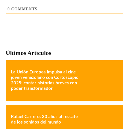
0
COMMENTS
Últimos Artículos
La Unión Europea impulsa al cine
joven venezolano con Cortoscopio
2025: contar historias breves con
poder transformador
Rafael Carrero: 30 años al rescate
de los sonidos del mundo