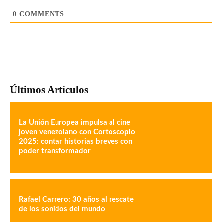
0
COMMENTS
Últimos Artículos
La Unión Europea impulsa al cine
joven venezolano con Cortoscopio
2025: contar historias breves con
poder transformador
Rafael Carrero: 30 años al rescate
de los sonidos del mundo