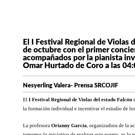
FACEBOOK
X
CUOTA
El I Festival Regional de Violas
de octubre con el primer concie
acompañados por la pianista inv
Omar Hurtado de Coro a las 04:0
Nesyerling Valera- Prensa SRCOJIF
El
I Festival Regional de Violas del estado Falcón
s
la formación individual e incentivar el estudio de lo
La profesora
Orianny García
, organizadora de la a
tomamos la iniciativa de realizar este evento, es la 