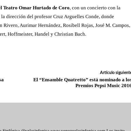
 el Teatro Omar Hurtado de Coro
, con un concierto con la
 la dirección del profesor Cruz Arguelles Conde, donde
han Rivero, Aurimar Hernández, Rosibell Rojas, José M. Campos,
rt, Hoffmeister, Handel y Christian Bach.
Artículo siguient
sa
El “Ensamble Quatretto” está nominado a lo
Premios Pepsi Music 201
ela Sinfónica @vzlasinfonica www.venezuelasinfonica.com Los invito