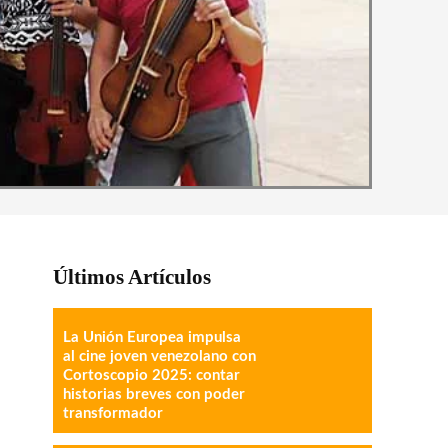
Últimos Artículos
La Unión Europea impulsa
al cine joven venezolano con
Cortoscopio 2025: contar
historias breves con poder
transformador