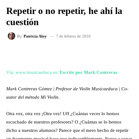
Repetir o no repetir, he ahí la
cuestión
7 de febrero de 2016
By
Patricia Aloy
FACEBOOK
X
WHATSAPP
Vía: www.musicaeduca.es/
Escrito por Mark Contreras
Mark Contreras Gómez | Profesor de Violín Musicaeduca | Co-
autor del método Mi Violín.
Otra vez, otra vez ¡Otra vez! Uff ¿Cuántas veces lo hemos
escuchado de nuestros profesores? O ¿Cuántas se lo hemos
dicho a nuestros alumnos? Parece que el mero hecho de repetir
un fragmento musical hace que indiscutiblemente, llegue a sonar