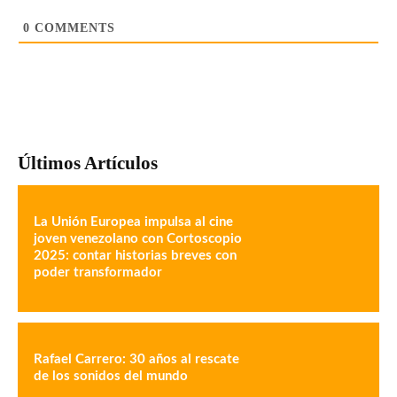
0
COMMENTS
Últimos Artículos
La Unión Europea impulsa al cine
joven venezolano con Cortoscopio
2025: contar historias breves con
poder transformador
Rafael Carrero: 30 años al rescate
de los sonidos del mundo