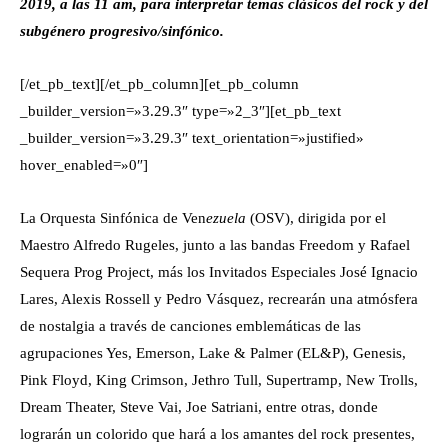
2019, a las 11 am, para interpretar temas clásicos del rock y del
subgénero progresivo/sinfónico.
[/et_pb_text][/et_pb_column][et_pb_column
_builder_version=»3.29.3″ type=»2_3″][et_pb_text
_builder_version=»3.29.3″ text_orientation=»justified»
hover_enabled=»0″]
La Orquesta
Sinfónica de Ven
ezuela
(OSV), dirigida por el
Maestro Alfredo Rugeles, junto a las bandas Freedom y Rafael
Sequera Prog Project, más los Invitados Especiales José Ignacio
Lares, Alexis Rossell y Pedro Vásquez, recrearán una atmósfera
de nostalgia a través de canciones emblemáticas de las
agrupaciones Yes, Emerson, Lake & Palmer (EL&P), Genesis,
Pink Floyd, King Crimson, Jethro Tull, Supertramp, New Trolls,
Dream Theater, Steve Vai, Joe Satriani, entre otras, donde
lograrán un colorido que hará a los amantes del rock presentes,