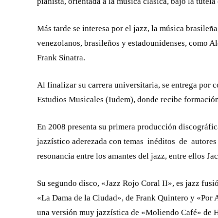
pianista, orientada a la música clásica, bajo la tute
Más tarde se interesa por el jazz, la música brasileñ
venezolanos, brasileños y estadounidenses, como A
Frank Sinatra.
Al finalizar su carrera universitaria, se entrega por 
Estudios Musicales (Iudem), donde recibe formación 
En 2008 presenta su primera producción discográfica
jazzístico aderezada con temas inéditos de autores
resonancia entre los amantes del jazz, entre ellos J
Su segundo disco, «Jazz Rojo Coral II», es jazz fu
«La Dama de la Ciudad», de Frank Quintero y «Por 
una versión muy jazzística de «Moliendo Café» de 