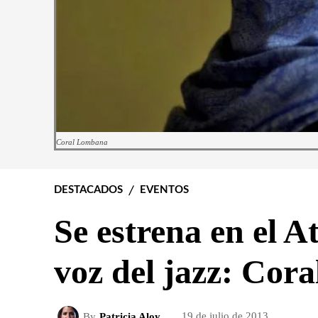
Coral Lombana
DESTACADOS
EVENTOS
Se estrena en el A
voz del jazz: Co
By
Patricia Aloy
19 de julio de 2013