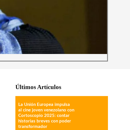
Últimos Artículos
La Unión Europea impulsa
al cine joven venezolano con
Cortoscopio 2025: contar
historias breves con poder
transformador