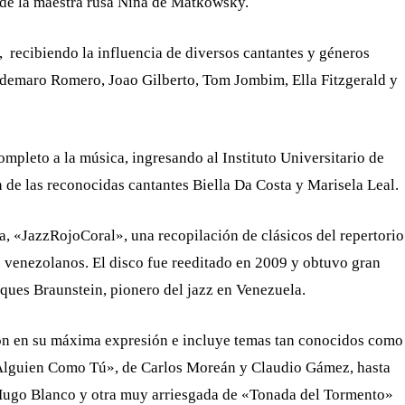
la de la maestra rusa Nina de Matkowsky.
a, recibiendo la influencia de diversos cantantes y géneros
ldemaro Romero, Joao Gilberto, Tom Jombim, Ella Fitzgerald y
completo a la música, ingresando al Instituto Universitario de
de las reconocidas cantantes Biella Da Costa y Marisela Leal.
, «JazzRojoCoral», una recopilación de clásicos del repertorio
 venezolanos. El disco fue reeditado en 2009 y obtuvo gran
acques Braunstein, pionero del jazz en Venezuela.
sión en su máxima expresión e incluye temas tan conocidos como
Alguien Como Tú», de Carlos Moreán y Claudio Gámez, hasta
Hugo Blanco y otra muy arriesgada de «Tonada del Tormento»