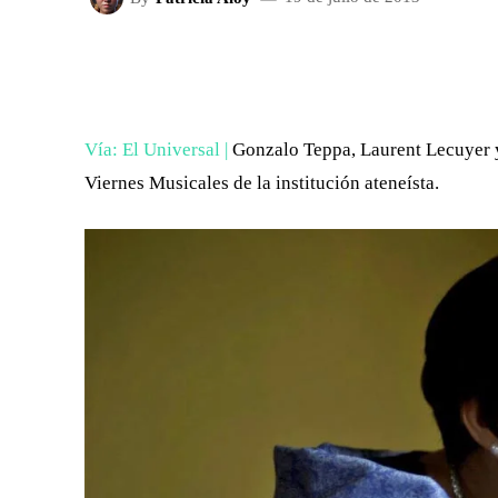
FACEBOOK
X
CUOTA
Vía: El Universal |
Gonzalo Teppa, Laurent Lecuyer y
Viernes Musicales de la institución ateneísta.