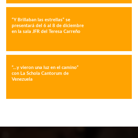
“Y Brillaban las estrellas” se
presentará del 6 al 8 de diciembre
en la sala JFR del Teresa Carreño
“…y vieron una luz en el camino”
con La Schola Cantorum de
Venezuela