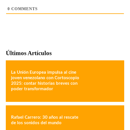
0
COMMENTS
Últimos Artículos
La Unión Europea impulsa al cine
joven venezolano con Cortoscopio
2025: contar historias breves con
poder transformador
Rafael Carrero: 30 años al rescate
de los sonidos del mundo