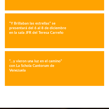
“Y Brillaban las estrellas” se
presentará del 6 al 8 de diciembre
en la sala JFR del Teresa Carreño
“…y vieron una luz en el camino”
con La Schola Cantorum de
Venezuela