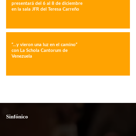
presentará del 6 al 8 de diciembre
en la sala JFR del Teresa Carreño
“…y vieron una luz en el camino”
con La Schola Cantorum de
Venezuela
Sinfónico