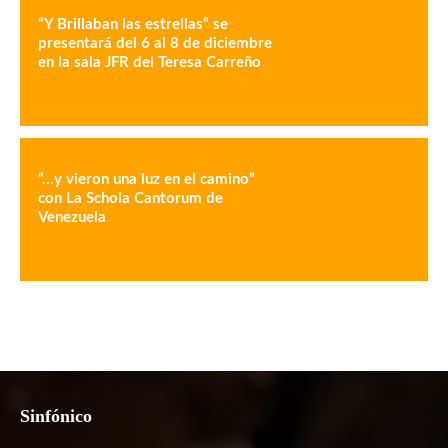
“Y Brillaban las estrellas” se
presentará del 6 al 8 de diciembre
en la sala JFR del Teresa Carreño
“…y vieron una luz en el camino”
con La Schola Cantorum de
Venezuela
Sinfónico