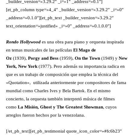
_builder_version=»3.29.2″ _i=»1″ _address=»0.1″]
[et_pb_column type=»4_4″ _builder_version=»3.29.2″ _i=»0″
_address=»0.1.0″][et_pb_text _builder_version=»3.29.2″
text_orientation=»justified» _i=»0″ _address=»0.1.0.0″]
Rondo Hollywood
es una obra para piano y orquesta inspirada
en temas musicales de las películas
El Mago de
Oz
(1939),
Porgy and Bess
(1959),
On the Town
(1949) y
New
York, New York
(1977). Pero además su importancia radica en
que es un trabajo de composición que emplea la técnica del
«Quotation», utilizada anteriormente por compositores de fama
mundial como Charles Ives y Bela Bartok. En el mismo
concierto, la orquesta también interpretó música de filmes
como
La Misión, Ghost y The Greatest Showman
, cuyos
arreglos fueron hechos por la venezolana.
[/et_pb_text][et_pb_testimonial quote_icon_color=»#fc6b23″