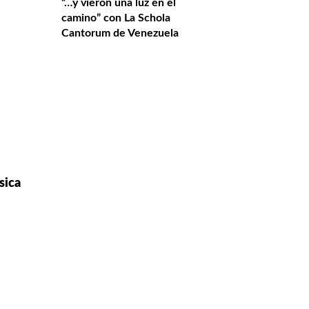
“…y vieron una luz en el
camino” con La Schola
Cantorum de Venezuela
sica