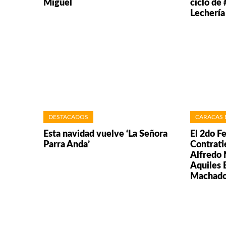
Miguel
ciclo d
Lechería
DESTACADOS
CARACAS 
Esta navidad vuelve ‘La Señora
El 2do F
Parra Anda’
Contrati
Alfredo 
Aquiles 
Machad