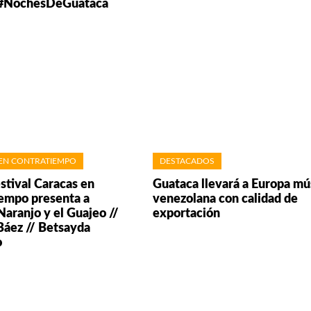
e #NochesDeGuataca
EN CONTRATIEMPO
DESTACADOS
estival Caracas en
Guataca llevará a Europa mú
empo presenta a
venezolana con calidad de
Naranjo y el Guajeo //
exportación
Báez // Betsayda
o