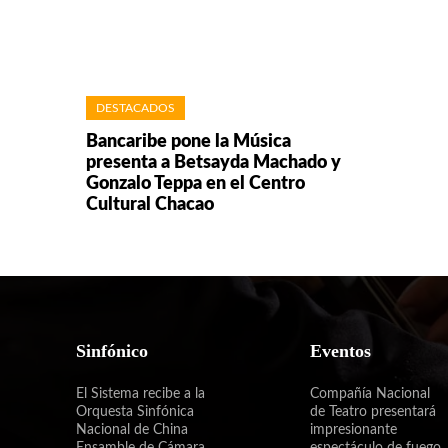
DESTACADOS
Bancaribe pone la Música
presenta a Betsayda Machado y
Gonzalo Teppa en el Centro
Cultural Chacao
Sinfónico
Eventos
El Sistema recibe a la
Compañía Nacional
Orquesta Sinfónica
de Teatro presentará
Nacional de China
impresionante
Ensamble de Cámara
espectáculo de fuego