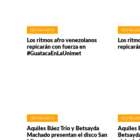
DESTACADOS
DESTACA
Los ritmos afro venezolanos
Los ritm
repicarán con fuerza en
repicarán
#GuatacaEnLaUnimet
DESTACADOS
DESTACA
Aquiles Báez Trío y Betsayda
Aquiles B
Machado presentan el disco San
Betsayda