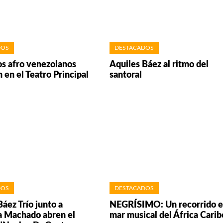
DOS
DESTACADOS
os afro venezolanos
Aquiles Báez al ritmo del
 en el Teatro Principal
santoral
DOS
DESTACADOS
áez Trío junto a
NEGRÍSIMO: Un recorrido e
 Machado abren el
mar musical del África Cari