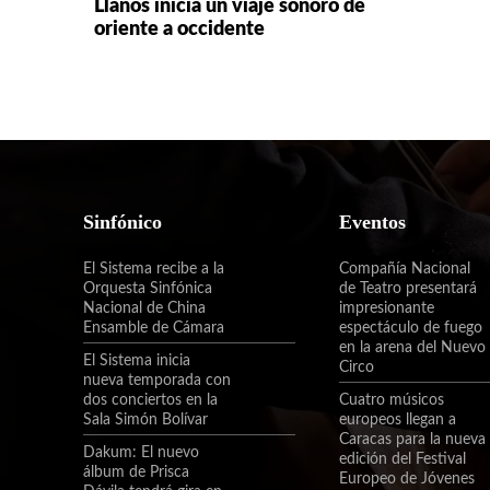
Llanos inicia un viaje sonoro de
oriente a occidente
Sinfónico
Eventos
El Sistema recibe a la
Compañía Nacional
Orquesta Sinfónica
de Teatro presentará
Nacional de China
impresionante
Ensamble de Cámara
espectáculo de fuego
en la arena del Nuevo
El Sistema inicia
Circo
nueva temporada con
dos conciertos en la
Cuatro músicos
Sala Simón Bolívar
europeos llegan a
Caracas para la nueva
Dakum: El nuevo
edición del Festival
álbum de Prisca
Europeo de Jóvenes