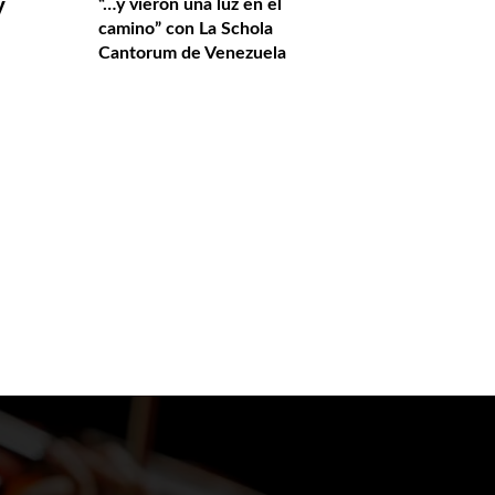
“…y vieron una luz en el
y
camino” con La Schola
Cantorum de Venezuela