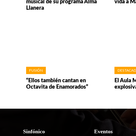
musical de su programa Alma
vida a M
Llanera
FUSIÓN
DESTACA
“Ellos también cantan en
El Aula 
Octavita de Enamorados”
explosiv
Sinfónico
Eventos