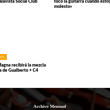
alavista Social Club
toco la guitarra cuando esto
molesto»
DOS
Magna recibirá la mezcla
a de Gualberto + C4
Archivo Mensual