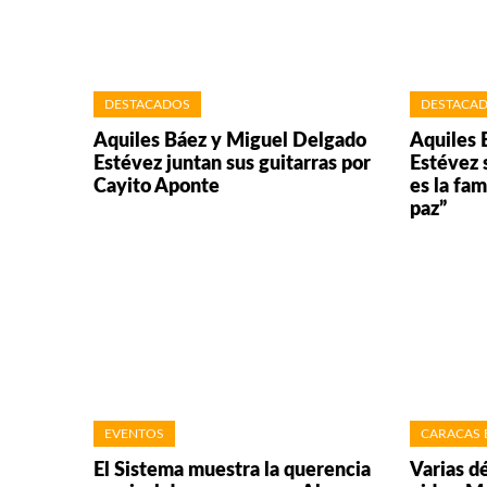
DESTACADOS
DESTACA
Aquiles Báez y Miguel Delgado
Aquiles 
Estévez juntan sus guitarras por
Estévez 
Cayito Aponte
es la fam
paz”
EVENTOS
CARACAS 
El Sistema muestra la querencia
Varias d