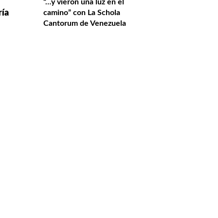
“…y vieron una luz en el
camino” con La Schola
ría
Cantorum de Venezuela