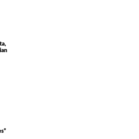
ta,
ian
es”