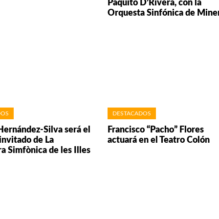
Paquito D’Rivera, con la
Orquesta Sinfónica de Mine
DOS
DESTACADOS
ernández-Silva será el
Francisco “Pacho” Flores
invitado de La
actuará en el Teatro Colón
a Simfònica de les Illes