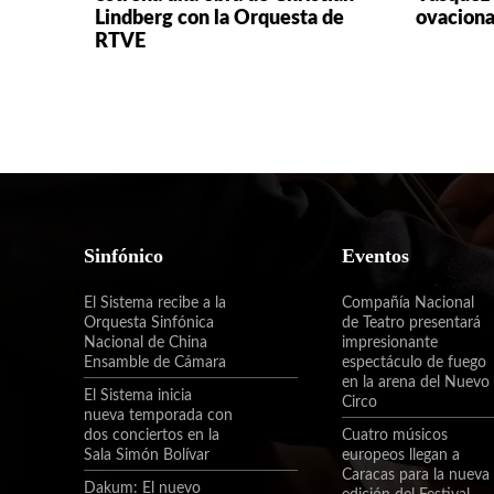
Lindberg con la Orquesta de
ovaciona
RTVE
Sinfónico
Eventos
El Sistema recibe a la
Compañía Nacional
Orquesta Sinfónica
de Teatro presentará
Nacional de China
impresionante
Ensamble de Cámara
espectáculo de fuego
en la arena del Nuevo
El Sistema inicia
Circo
nueva temporada con
dos conciertos en la
Cuatro músicos
Sala Simón Bolívar
europeos llegan a
Caracas para la nueva
Dakum: El nuevo