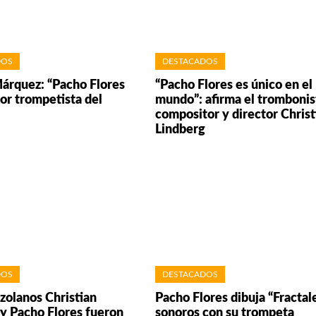
DOS
DESTACADOS
árquez: “Pacho Flores
“Pacho Flores es único en el
jor trompetista del
mundo”: afirma el trombonis
compositor y director Christ
Lindberg
DOS
DESTACADOS
zolanos Christian
Pacho Flores dibuja “Fractal
y Pacho Flores fueron
sonoros con su trompeta