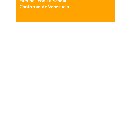
camino” con La Schola
Cantorum de Venezuela
n