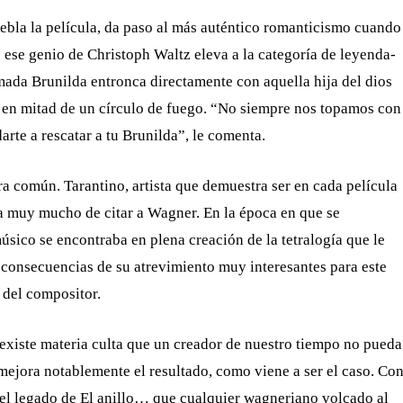
uebla la película, da paso al más auténtico romanticismo cuando
ese genio de Christoph Waltz eleva a la categoría de leyenda-
ada Brunilda entronca directamente con aquella hija del dios
o en mitad de un círculo de fuego. “No siempre nos topamos con
rte a rescatar a tu Brunilda”, le comenta.
 común. Tarantino, artista que demuestra ser en cada película
da muy mucho de citar a Wagner. En la época en que se
úsico se encontraba en plena creación de la tetralogía que le
as consecuencias de su atrevimiento muy interesantes para este
 del compositor.
 existe materia culta que un creador de nuestro tiempo no pueda
mejora notablemente el resultado, como viene a ser el caso. Co
r el legado de El anillo… que cualquier wagneriano volcado al