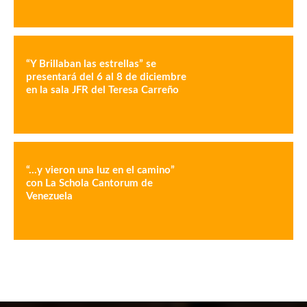
“Y Brillaban las estrellas” se
presentará del 6 al 8 de diciembre
en la sala JFR del Teresa Carreño
“…y vieron una luz en el camino”
con La Schola Cantorum de
Venezuela