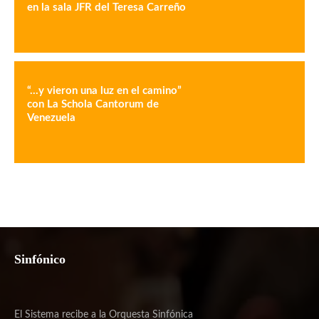
en la sala JFR del Teresa Carreño
“…y vieron una luz en el camino”
con La Schola Cantorum de
Venezuela
Sinfónico
El Sistema recibe a la Orquesta Sinfónica