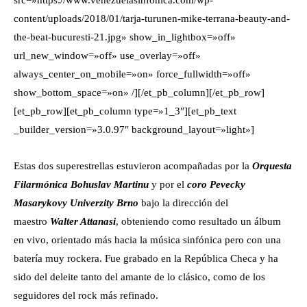
src=»https://www.venezuelasinfonica.com/wp-
content/uploads/2018/01/tarja-turunen-mike-terrana-beauty-and-
the-beat-bucuresti-21.jpg» show_in_lightbox=»off»
url_new_window=»off» use_overlay=»off»
always_center_on_mobile=»on» force_fullwidth=»off»
show_bottom_space=»on» /][/et_pb_column][/et_pb_row]
[et_pb_row][et_pb_column type=»1_3″][et_pb_text
_builder_version=»3.0.97″ background_layout=»light»]
Estas dos superestrellas estuvieron acompañadas por la
Orquesta
Filarmónica Bohuslav Martinu
y por el
coro Pevecky
Masarykovy Univerzity Brno
bajo la dirección del
maestro
Walter Attanasi
, obteniendo como resultado un álbum
en vivo, orientado más hacia la música sinfónica pero con una
batería muy rockera. Fue grabado en la República Checa y ha
sido del deleite tanto del amante de lo clásico, como de los
seguidores del rock más refinado.