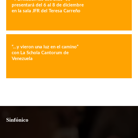
presentará del 6 al 8 de diciembre
en la sala JFR del Teresa Carreño
“…y vieron una luz en el camino”
con La Schola Cantorum de
Venezuela
Sinfónico