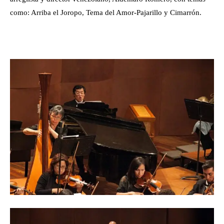
como: Arriba el Joropo, Tema del Amor-Pajarillo y Cimarrón.