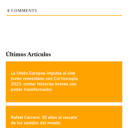
0
COMMENTS
Últimos Artículos
La Unión Europea impulsa al cine
joven venezolano con Cortoscopio
2025: contar historias breves con
poder transformador
Rafael Carrero: 30 años al rescate
de los sonidos del mundo