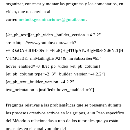
organizar, contestar y montar las preguntas y los comentarios, en
video, que nos envíen al
correo
metodo.germinaciones@gmail.com
.
[/et_pb_text][et_pb_video _builder_version=»4.2.2″
src=»https://www.youtube.com/watch?
v=bOaOAHdDH30&list=PLdQHg4TUpATwBIgM0z8Xd6N2QH
V-FMGaB&_mrMailingList=24&_mrSubscriber=63″
hover_enabled=»0″][/et_pb_video][/et_pb_column]
[et_pb_column type=»2_3″ _builder_version=»4.2.2″]
[et_pb_text _builder_version=»4.2.2″
text_orientation=»justified» hover_enabled=»0″]
Preguntas relativas a las problemáticas que se presenten durante
los procesos creativos activos en los grupos, a un Paso específico
del Método o relacionadas a uno de los tutoriales que ya están
presentes en el canal youtube del