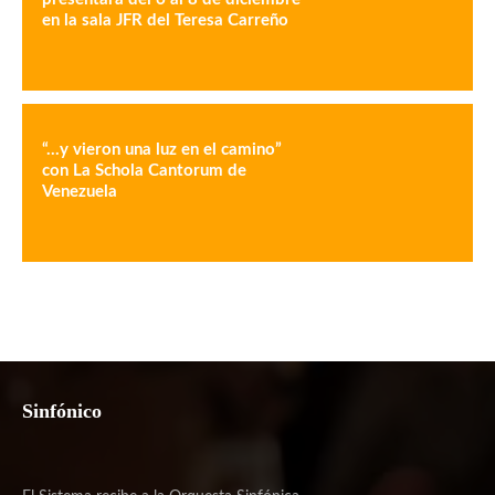
en la sala JFR del Teresa Carreño
“…y vieron una luz en el camino”
con La Schola Cantorum de
Venezuela
Sinfónico