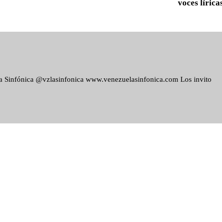
voces lírica
ela Sinfónica @vzlasinfonica www.venezuelasinfonica.com Los invito