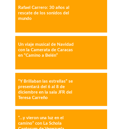
Rafael Carrero: 30 años al
IMPRESIÓN
COPY URL
rescate de los sonidos del
mundo
Un viaje musical de Navidad
con la Camerata de Caracas
en “Camino a Belén”
“Y Brillaban las estrellas” se
presentará del 6 al 8 de
diciembre en la sala JFR del
Teresa Carreño
“…y vieron una luz en el
camino” con La Schola
Cantorum de Venezuela