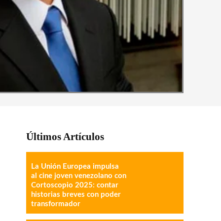
Últimos Artículos
La Unión Europea impulsa
al cine joven venezolano con
Cortoscopio 2025: contar
historias breves con poder
transformador