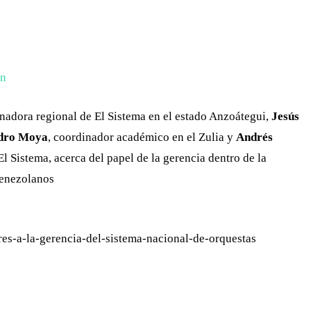
WHATSAPP
TELEGRAM
EMAIL
ón
inadora regional de El Sistema en el estado Anzoátegui,
Jesús
dro Moya
, coordinador académico en el Zulia y
Andrés
El Sistema, acerca del papel de la gerencia dentro de la
venezolanos
es-a-la-gerencia-del-sistema-nacional-de-orquestas