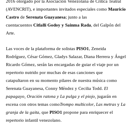
2016 otorgado por la Asociación Venezolana de Crítica Teatral
(AVENCRIT), e importantes invitados especiales como
Mauricio
Castro
de
Serenata Guayanesa
; junto a las
cuentacuentos
Citlalli Godoy y Sainma Rada
, del Galpón del
Arte.
Las voces de la plataforma de solistas
PISO1
, Zeneida
Rodríguez, César Gómez, Gladys Salazar, Diana Herrera y Ángel
Ricardo Gómez, serán las encargadas de guiar el viaje por un
repertorio nutrido por muchas de esas canciones que
catapultaron en su momento pilares de nuestra música como
Serenata Guayanesa, Conny Méndez y Cecilia Todd.
El
papagayo, Oración ratona y La pulga y el piojo,
jugarán en
escena con otros temas como
Trompo multicolor
,
Las metras
y
La
granja de la gaita
, que
PISO1
propone para enriquecer el
repertorio infantil venezolano.